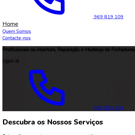
969 819 109
Home
Quem Somos
Contacte-nos
Profissionais na Abertura, Reparação e Mudança de Fechaduras
Ligue Já
969 819 109
Descubra os Nossos Serviços