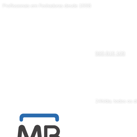
Profissionais em Fechaduras desde 1998
969 819 109
24h/dia
, todos os d