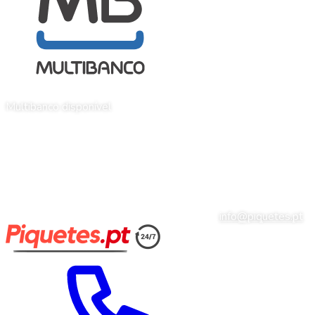
Multibanco disponível
info@piquetes.pt